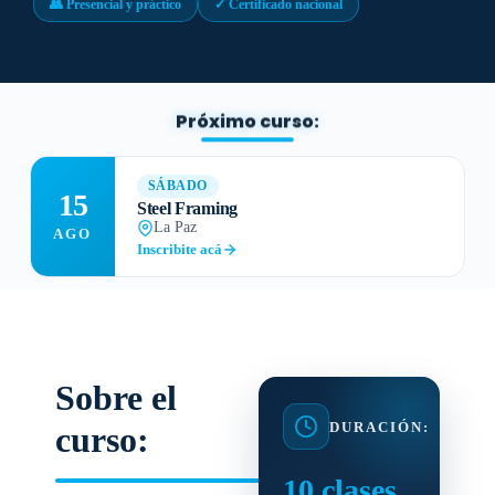
👥 Presencial y práctico
✓ Certificado nacional
Próximo curso:
SÁBADO
15
Steel Framing
La Paz
AGO
Inscribite acá
Sobre el
DURACIÓN:
curso:
10 clases